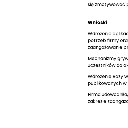
się zmotywować p
Wnioski
Wdrożenie aplikac
potrzeb firmy or
zaangażowanie p
Mechanizmy grywa
uczestników do a
Wdrożenie Bazy wi
publikowanych w r
Firma udowodniła
zakresie zaangaż