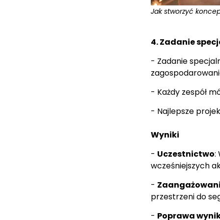
Jak stworzyć koncept
4.
Zadanie specj
- Zadanie specjal
zagospodarowanie
- Każdy zespół mó
- Najlepsze proje
Wyniki
-
Uczestnictwo
:
wcześniejszych ak
-
Zaangażowan
przestrzeni do se
-
Poprawa
w
yni