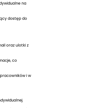
ndywidualne na
żący dostęp do
l oraz ulotki z
macje, co
 pracowników i w
ndywidualnej.