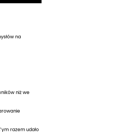
mysłów na
wników niż we
darowanie
. Tym razem udało