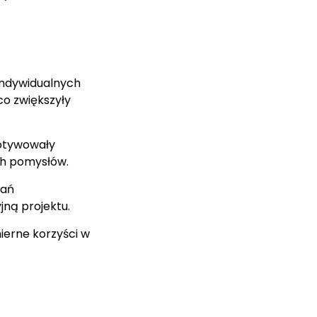
indywidualnych
o zwiększyły
motywowały
ch pomysłów.
dań
jną projektu.
ierne korzyści w