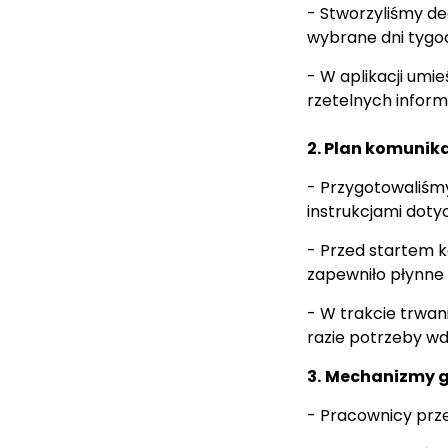
- Stworzyliśmy de
wybrane dni tygod
- W aplikacji umi
rzetelnych informa
2. Plan komunika
- Przygotowaliśmy
instrukcjami dotyc
- Przed startem k
zapewniło płynne
- W trakcie trwa
razie potrzeby w
3.
Mechanizmy g
- Pracownicy prze